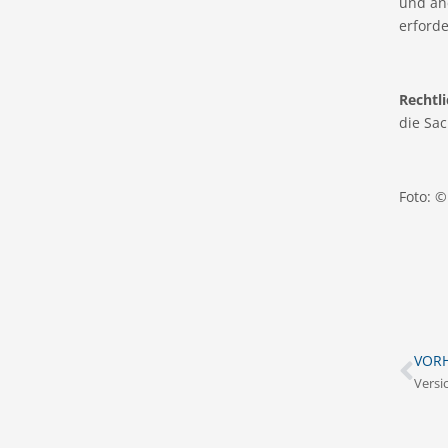
und an
erforder
Rechtli
die Sac
Foto: 
VORH
Versi