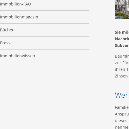
Immobilien-FAQ
Immobilienmagazin
Bücher
Sie mö
Nachric
Presse
Subven
Immobilienwissen
Baumin
zur För
ihren T
Zinsen 
Wer
Famili
Anspru
dieses
nehmen