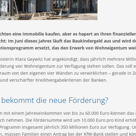
chten eine Immobilie kaufen, aber es hapert an Ihren finanzielle
ht: Im Juni dieses Jahres läuft das Baukindergeld aus und wird d
tionsprogramm ersetzt, das den Erwerb von Wohneigentum weite
isterin Klara Geywitz hat angekündigt, dass jährlich mehrere Mil
derung von Wohneigentum zur Verfügung stehen sollen. Das soll es
raum von den eigenen vier Wänden zu verwirklichen – gerade in Ze
und verschärfter Kreditvergabekriterien der Banken.
 bekommt die neue Förderung?
en mit einem Jahreseinkommen von bis zu 60.000 Euro können da
ch nehmen. Die Fördersumme wird um 10.000 Euro pro Kind erhöht.
 Programm insgesamt jährlich 350 Millionen Euro zur Verfügung. 
, müssen Familien einen Antrag bei der KfW-Bank stellen und kö