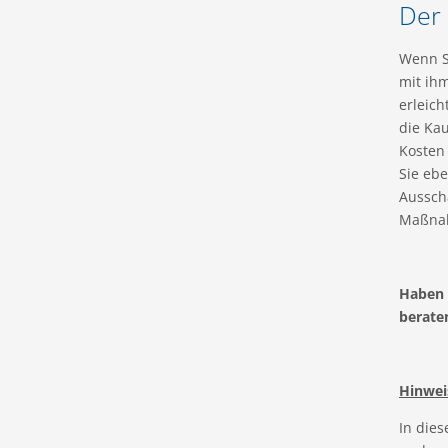
Der 
Wenn S
mit ih
erleich
die Ka
Kosten
Sie eb
Ausscha
Maßnah
Haben 
beraten
Hinwei
In die