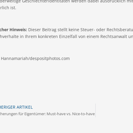
derweitige Geschlechteridentitäten werden dabei ausdrücklich mit
lich ist.
cher Hinweis:
Dieser Beitrag stellt keine Steuer- oder Rechtsberatun
hverhalte in Ihrem konkreten Einzelfall von einem Rechtsanwalt u
© Hannamariah/despositphotos.com
ERIGER ARTIKEL
cherungen für Eigentümer: Must-have vs. Nice-to-have