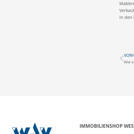
Makler
Verkauf
in den 
VORH
Wie v
IMMOBILIENSHOP WES