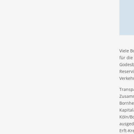
Viele 
für di
Godesb
Reserv
Verkeh
Transpa
Zusamm
Bornhe
Kapita
Köln/B
ausged
Erft-Kr