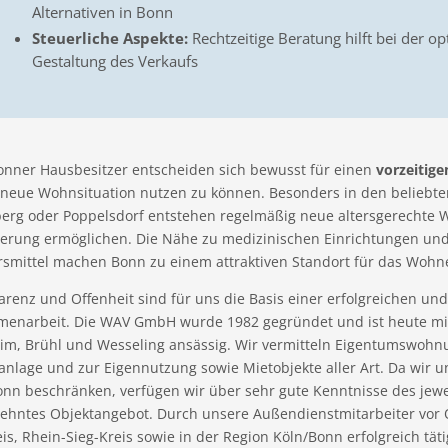
Alternativen in Bonn
Steuerliche Aspekte:
Rechtzeitige Beratung hilft bei der o
Gestaltung des Verkaufs
Bonner Hausbesitzer entscheiden sich bewusst für einen
vorzeitige
e neue Wohnsituation nutzen zu können. Besonders in den beliebte
erg oder Poppelsdorf entstehen regelmäßig neue altersgerechte Wo
ierung ermöglichen. Die Nähe zu medizinischen Einrichtungen und
rsmittel machen Bonn zu einem attraktiven Standort für das Wohne
renz und Offenheit sind für uns die Basis einer erfolgreichen und
enarbeit. Die WAV GmbH wurde 1982 gegründet und ist heute mit
im, Brühl und Wesseling ansässig. Wir vermitteln Eigentumswohn
lanlage und zur Eigennutzung sowie Mietobjekte aller Art. Da wir
onn beschränken, verfügen wir über sehr gute Kenntnisse des jewe
ehntes Objektangebot. Durch unsere Außendienstmitarbeiter vor O
eis, Rhein-Sieg-Kreis sowie in der Region Köln/Bonn erfolgreich tä