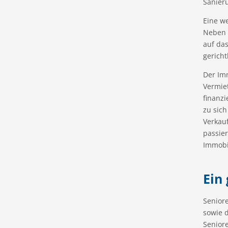
Sanier
Eine we
Neben 
auf da
gerich
Der Im
Vermie
finanz
zu sich
Verkau
passier
Immobil
Ein
Seniore
sowie d
Senior