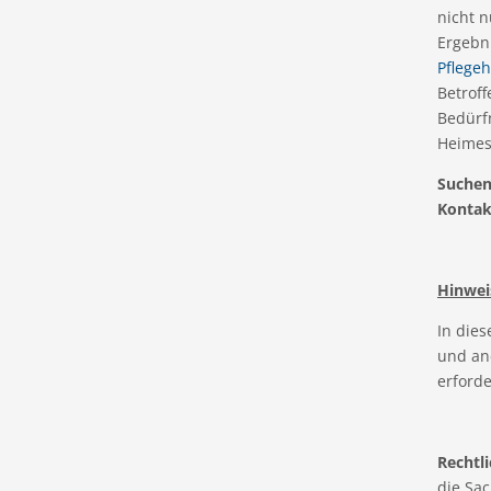
nicht n
Ergebni
Pflege
Betrof
Bedürf
Heimes 
Suchen 
Kontakt
Hinwei
In die
und an
erforder
Rechtli
die Sac