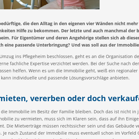
bedürftige, die den Alltag in den eigenen vier Wänden nicht meh
hkeiten Hilfe zu bekommen. Der letzte und auch manchmal der b
heim. Für Eigentümer und deren Angehörige stellen sich ab diese
ich eine passende Unterbringung? Und was soll aus der Immobili
 Umzug ins Pflegeheim beschlossen, geht es an die Organisation de
terne fachliche Expertise verzichtet werden. Bei der Suche nach 
assen helfen. Wenn es um die Immobilie geht, weiß ein regionaler
r kann individuelle und passende Lösungsvorschläge anbieten.
mieten, vererben oder doch verkauf
l die Immobilie im Besitz der Familie bleiben. Doch das ist nicht i
obilie zu vermieten, muss sich im Klaren sein, dass auf ihn Einig
t. Die Mietverträge müssen rechtssicher sein und das Gebäude ve
 Je nach Zustand der Immobilie muss eventuell schon im Vorfeld G