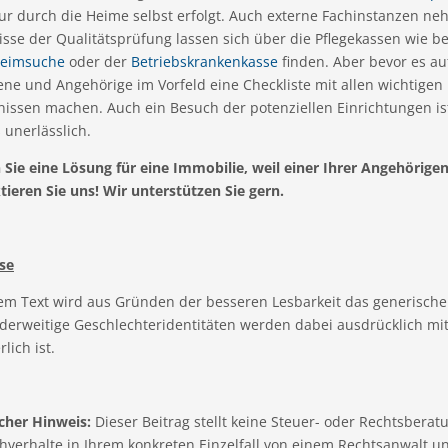
ur durch die Heime selbst erfolgt. Auch externe Fachinstanzen neh
sse der Qualitätsprüfung lassen sich über die Pflegekassen wie b
heimsuche
oder der
Betriebskrankenkasse
finden. Aber bevor es auf
fene und Angehörige im Vorfeld eine Checkliste mit allen wichti
nissen machen. Auch ein Besuch der potenziellen Einrichtungen i
unerlässlich.
Sie eine Lösung für eine Immobilie, weil einer Ihrer Angehörigen
ieren Sie uns! Wir unterstützen Sie gern.
se
sem Text wird aus Gründen der besseren Lesbarkeit das generisch
derweitige Geschlechteridentitäten werden dabei ausdrücklich mit
lich ist.
cher Hinweis:
Dieser Beitrag stellt keine Steuer- oder Rechtsberatun
hverhalte in Ihrem konkreten Einzelfall von einem Rechtsanwalt u