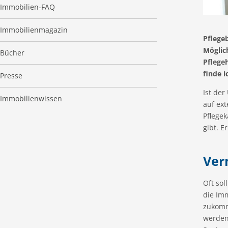
Immobilien-FAQ
Immobilienmagazin
Pflege
Möglic
Bücher
Pflege
finde 
Presse
Ist der
Immobilienwissen
auf ex
Pflegek
gibt. E
Ver
Oft sol
die Imm
zukomm
werden.