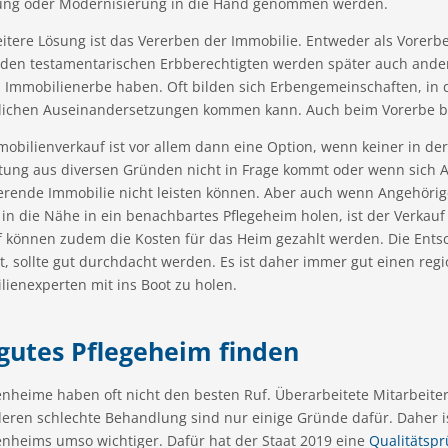
ung oder Modernisierung in die Hand genommen werden.
itere Lösung ist das Vererben der Immobilie. Entweder als Vorerb
den testamentarischen Erbberechtigten werden später auch ander
s Immobilienerbe haben. Oft bilden sich Erbengemeinschaften, in 
tlichen Auseinandersetzungen kommen kann. Auch beim Vorerbe blei
mobilienverkauf ist vor allem dann eine Option, wenn keiner in d
tung aus diversen Gründen nicht in Frage kommt oder wenn sich 
ierende Immobilie nicht leisten können. Aber auch wenn Angehöri
 in die Nähe in ein benachbartes Pflegeheim holen, ist der Verkauf
f können zudem die Kosten für das Heim gezahlt werden. Die Ents
t, sollte gut durchdacht werden. Es ist daher immer gut einen reg
ienexperten mit ins Boot zu holen.
 gutes Pflegeheim finden
nheime haben oft nicht den besten Ruf. Überarbeitete Mitarbeiter
eren schlechte Behandlung sind nur einige Gründe dafür. Daher is
enheims umso wichtiger. Dafür hat der Staat 2019 eine
Qualitätsp