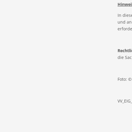
Hinwei
In die
und an
erforder
Rechtli
die Sac
Foto: 
VV_EIG