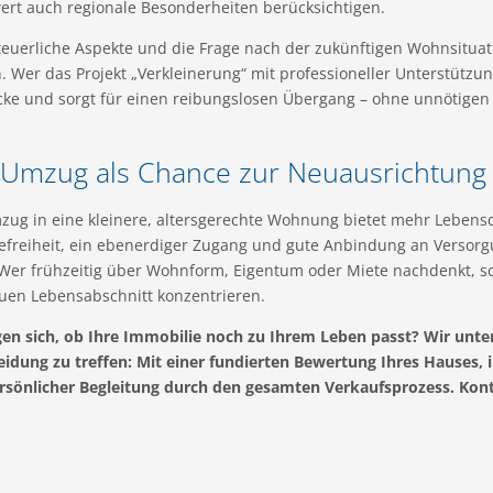
ert auch regionale Besonderheiten berücksichtigen.
euerliche Aspekte und die Frage nach der zukünftigen Wohnsituatio
 Wer das Projekt „Verkleinerung“ mit professioneller Unterstützu
icke und sorgt für einen reibungslosen Übergang – ohne unnötigen 
 Umzug als Chance zur Neuausrichtung
ug in eine kleinere, altersgerechte Wohnung bietet mehr Lebensqu
refreiheit, ein ebenerdiger Zugang und gute Anbindung an Versorg
 Wer frühzeitig über Wohnform, Eigentum oder Miete nachdenkt, sc
uen Lebensabschnitt konzentrieren.
gen sich, ob Ihre Immobilie noch zu Ihrem Leben passt? Wir unters
eidung zu treffen: Mit einer fundierten Bewertung Ihres Hauses, 
rsönlicher Begleitung durch den gesamten Verkaufsprozess. Konta