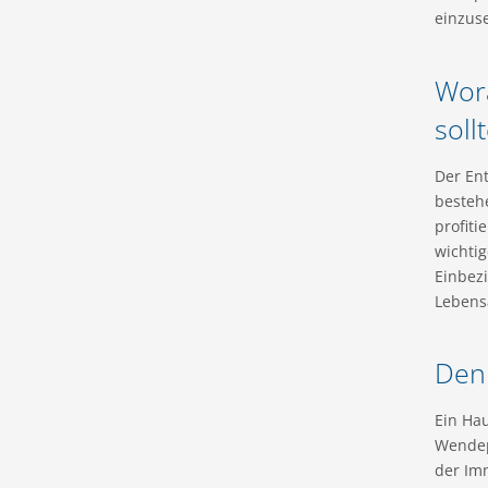
einzus
Wor
soll
Der Ent
besteh
profiti
wichti
Einbezi
Lebens
Den 
Ein Hau
Wendepu
der Im