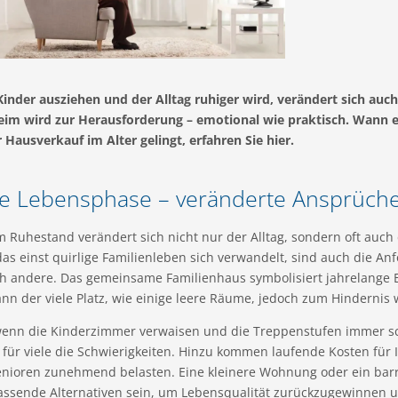
inder ausziehen und der Alltag ruhiger wird, verändert sich auch
eim wird zur Herausforderung – emotional wie praktisch. Wann 
 Hausverkauf im Alter gelingt, erfahren Sie hier.
e Lebensphase – veränderte Ansprüch
m Ruhestand verändert sich nicht nur der Alltag, sondern oft auc
as einst quirlige Familienleben sich verwandelt, sind auch die A
ich andere. Das gemeinsame Familienhaus symbolisiert jahrelange
ann der viele Platz, wie einige leere Räume, jedoch zum Hindernis
enn die Kinderzimmer verwaisen und die Treppenstufen immer sch
 für viele die Schwierigkeiten. Hinzu kommen laufende Kosten für 
Senioren zunehmend belasten. Eine kleinere Wohnung oder ein barr
passende Alternativen sein, um Lebensqualität zurückzugewinnen u