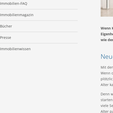
Immobilien-FAQ
Immobilienmagazin
Bücher
Wenn K
Eigenh
Presse
wie der
Immobilienwissen
Neu
Mit de
Wenn d
plötzl
Alter k
Denn w
starten
viele 
Alter 