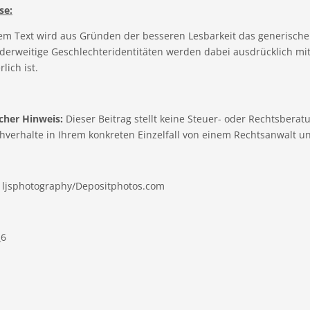
se:
sem Text wird aus Gründen der besseren Lesbarkeit das generisch
derweitige Geschlechteridentitäten werden dabei ausdrücklich mit
lich ist.
cher Hinweis:
Dieser Beitrag stellt keine Steuer- oder Rechtsberatun
hverhalte in Ihrem konkreten Einzelfall von einem Rechtsanwalt u
© ljsphotography/Depositphotos.com
_6