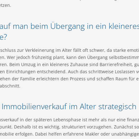
etzen.
auf man beim Übergang in ein kleinere
te?
schluss zur Verkleinerung im Alter fällt oft schwer, da starke em
en. Wer jedoch frühzeitig plant, kann den Übergang selbstbestim
eren. Beim Umzug in ein kleineres Zuhause sind Barrierefreiheit, g
gen Einrichtungen entscheidend. Auch das schrittweise Loslassen 
ehen der Familie erleichtern den Prozess und schaffen Raum für e
abschnitt.
Immobilienverkauf im Alter strategisc
sverkauf in der späteren Lebensphase ist mehr als nur eine finanzi
nkt. Deshalb ist es wichtig, strukturiert vorzugehen. Zunächst sol
mobilie erfolgen. Dabei helfen erfahrene Makler oder unabhängig