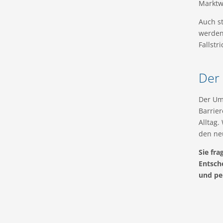
Marktw
Auch st
werden.
Fallstr
Der
Der Umz
Barrie
Alltag.
den ne
Sie fra
Entsch
und pe