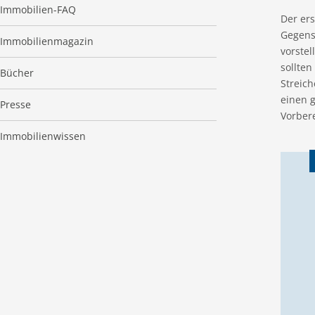
Immobilien-FAQ
Der ers
Gegenst
Immobilienmagazin
vorstel
sollte
Bücher
Streic
einen 
Presse
Vorbere
Immobilienwissen