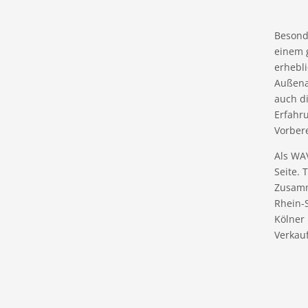
Besonde
einem 
erhebl
Außenan
auch d
Erfahr
Vorbere
Als WA
Seite. 
Zusamm
Rhein-S
Kölner
Verkau