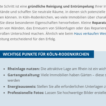
te Schritt ist eine
gründliche Reinigung und Entrümpelung
Ihrer I
ände und schaffen Sie neutrale Räume, in denen sich potenzielle 
len können. In Köln-Rodenkirchen, wo viele Immobilien über chara
n Sie diese besonderen Eigenschaften hervorheben. Kleine
Reparat
hen von Wänden, das Erneuern von Silikonfugen oder das Reparie
großen Unterschied machen. Ähnlich wie beim
Haus verkaufen Wes
itung entscheidend für den Erfolg.
WICHTIGE PUNKTE FÜR KÖLN-RODENKIRCHEN
Rheinlage nutzen:
Die attraktive Lage am Rhein ist ein wi
Gartengestaltung:
Viele Immobilien haben Gärten – diese so
werden
Energieausweis:
Stellen Sie alle erforderlichen Unterlage
Professionelle Fotos:
Lassen Sie hochwertige Bilder erstell