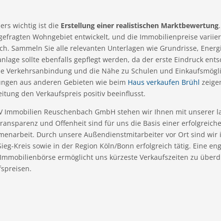
rs wichtig ist die
Erstellung einer realistischen Marktbewertung
gefragten Wohngebiet entwickelt, und die Immobilienpreise variie
ich. Sammeln Sie alle relevanten Unterlagen wie Grundrisse, Ener
lage sollte ebenfalls gepflegt werden, da der erste Eindruck ents
ie Verkehrsanbindung und die Nähe zu Schulen und Einkaufsmögli
ungen aus anderen Gebieten wie beim
Haus verkaufen Brühl
zeige
itung den Verkaufspreis positiv beeinflusst.
V Immobilien Reuschenbach GmbH stehen wir Ihnen mit unserer la
Transparenz und Offenheit sind für uns die Basis einer erfolgreic
enarbeit. Durch unsere Außendienstmitarbeiter vor Ort sind wir 
ieg-Kreis sowie in der Region Köln/Bonn erfolgreich tätig. Eine e
 Immobilienbörse ermöglicht uns kürzeste Verkaufszeiten zu überd
fspreisen.