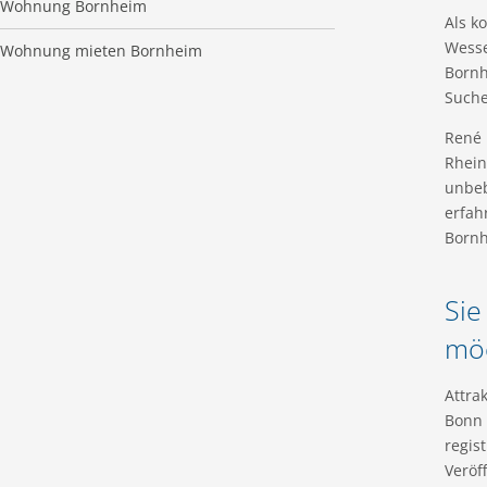
Wohnung Bornheim
Als k
Wesse
Wohnung mieten Bornheim
Bornh
Suche
René 
Rhein
unbeb
erfah
Bornh
Sie
möc
Attra
Bonn 
regis
Veröf