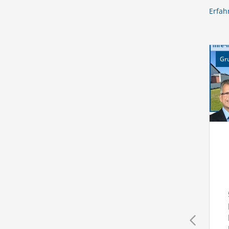
Erfah
Gr